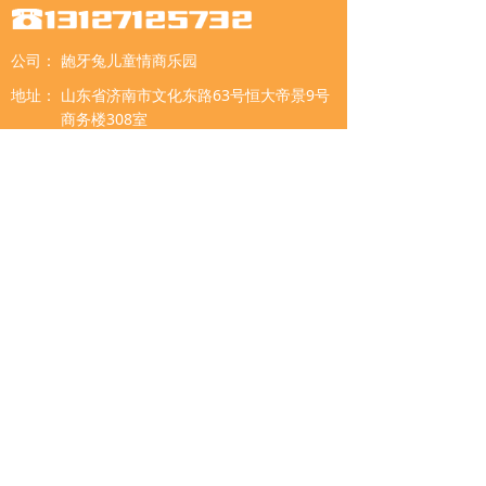
公司：
龅牙兔儿童情商乐园
地址：
山东省济南市文化东路63号恒大帝景9号
商务楼308室
微信二维码
直播二维码