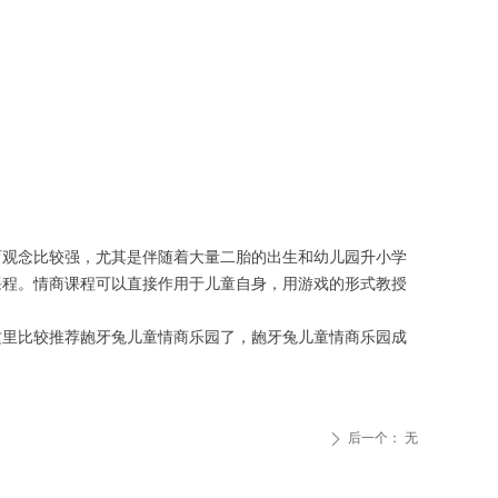
育观念比较强，尤其是伴随着大量二胎的出生和幼儿园升小学
课程。情商课程可以直接作用于儿童自身，用游戏的形式教授
这里比较推荐龅牙兔儿童情商乐园了，龅牙兔儿童情商乐园成
后一个：
无
ꄲ