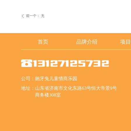
前一个：
无
ꄴ
首页
品牌介绍
项目
公司：
龅牙兔儿童情商乐园
地址：
山东省济南市文化东路63号恒大帝景9号
商务楼308室