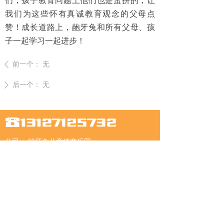
们，孩子教育问题上他们也是蛮拼的，让
我们为这些怀有真诚教育观念的父母点
赞！成长道路上，龅牙兔和所有父母、孩
子一起学习一起进步！
前一个：
无
ꄴ
后一个：
无
ꄲ
公司：
龅牙兔儿童情商乐园
地址：
山东省济南市文化东路63号恒大帝景9号
商务楼308室